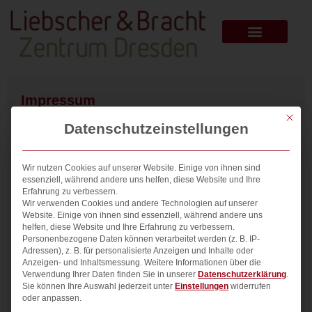
Impressum
Impressum Angaben gemäß § 5 TMG Manuela und Jens
Mit die
Datenschutzeinstellungen
SchreiberLNB Praxis für Schmerztherapie in
DresdenBodenbacher Straße 14101277 Dresden Kontakt
Telefon: +49 (0) 351 205 37
Wir nutzen Cookies auf unserer Website. Einige von ihnen sind
essenziell, während andere uns helfen, diese Website und Ihre
Weiterlesen »
Erfahrung zu verbessern.
Wir verwenden Cookies und andere Technologien auf unserer
Website. Einige von ihnen sind essenziell, während andere uns
Datenschutz
helfen, diese Website und Ihre Erfahrung zu verbessern.
Personenbezogene Daten können verarbeitet werden (z. B. IP-
Datenschutzerklärung 1. Datenschutz auf einen Blick
Adressen), z. B. für personalisierte Anzeigen und Inhalte oder
Allgemeine Hinweise Die folgenden Hinweise geben einen
Anzeigen- und Inhaltsmessung.
Weitere Informationen über die
Verwendung Ihrer Daten finden Sie in unserer
Datenschutzerklärung
.
einfachen Überblick darüber, was mit Ihren
Sie können Ihre Auswahl jederzeit unter
Einstellungen
widerrufen
personenbezogenen Daten passiert, wenn Sie unsere
oder anpassen.